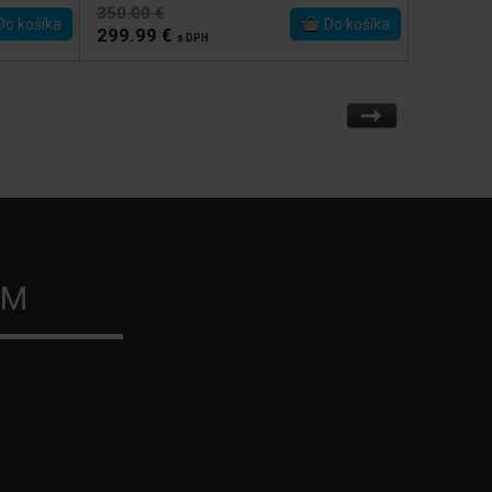
350.00 €
299.99 €
s DPH
ÝM