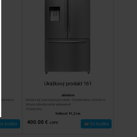
0
Ukážkový produkt 161
skladom
 tohoto e-
Ukážkový, nepredajný produkt. Objednávky z tohoto e-
shopu nebudu nikdy vybavené!
Chladnička
Veľkosť: 91,2 cm
400.00 €
s DPH