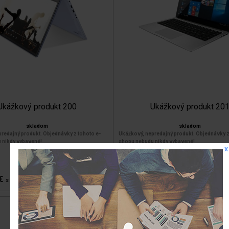
Ukážkový produkt 200
Ukážkový produkt 20
skladom
skladom
redajný produkt. Objednávky z tohoto e-
Ukážkový, nepredajný produkt. Objednávky z
 nikdy vybavené!
shopu nebudu nikdy vybavené!
x
Notebook
biela
strieborná
956.99 €
s DPH
 €
s DPH
-8%