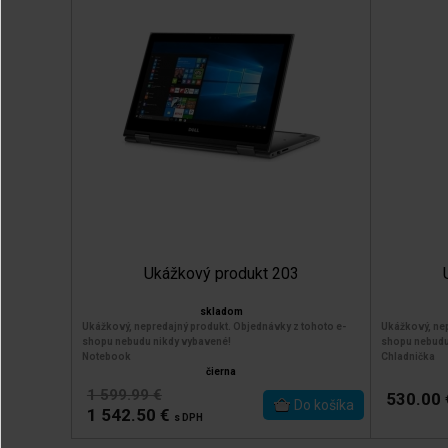
Ukážkový produkt 203
skladom
Ukážkový, nepredajný produkt. Objednávky z tohoto e-
Ukážkový, nep
shopu nebudu nikdy vybavené!
shopu nebudu
Notebook
Chladnička
čierna
1 599.99 €
530.00
1 542.50 €
s DPH