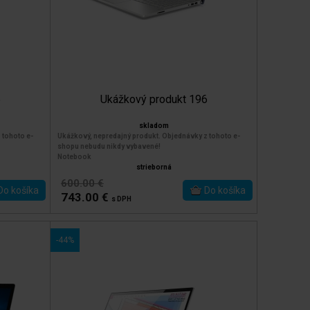
5
Ukážkový produkt 196
skladom
 tohoto e-
Ukážkový, nepredajný produkt. Objednávky z tohoto e-
shopu nebudu nikdy vybavené!
Notebook
strieborná
600.00 €
743.00 €
s DPH
-44%