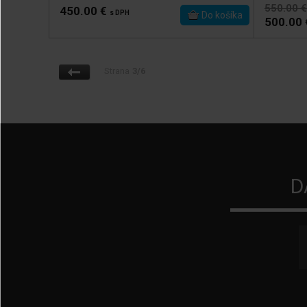
550.00 €
450.00 €
s DPH
500.00
Strana
3/6
D