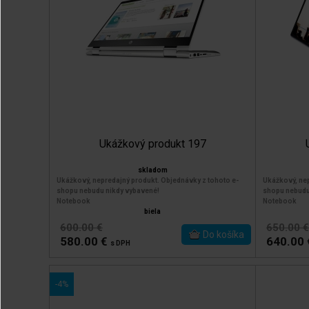
Ukážkový produkt 197
skladom
Ukážkový, nepredajný produkt. Objednávky z tohoto e-
Ukážkový, nep
shopu nebudu nikdy vybavené!
shopu nebudu
Notebook
Notebook
biela
600.00 €
650.00 €
580.00 €
640.00
s DPH
-4%