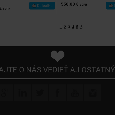
550.00 €
s DPH
 €
s DPH
1
2
3
4
5
6
AJTE O NÁS VEDIEŤ AJ OSTATN