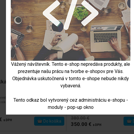
Vážený návštevník. Tento e-shop nepredáva produkty, ale
prezentuje našu prácu na tvorbe e-shopov pre Vás.
Objednávka uskutočnená v tomto e-shope nebude nikdy
Ukážkový produkt 173
Ukážkový produkt 16
vybavená.
skladom
skladom
redajný produkt. Objednávky z tohoto e-
Ukážkový, nepredajný produkt. Objednávky z
Tento odkaz bol vytvorený cez administráciu e-shopu -
 nikdy vybavené!
shopu nebudu nikdy vybavené!
moduly - pop-up okno
Chladnička
čierna
Veľkosť: 60 cm
380.00 €
 €
s DPH
350.00 €
s DPH