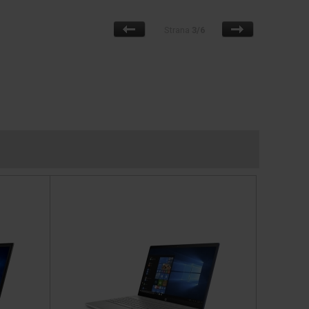
Strana
3/6