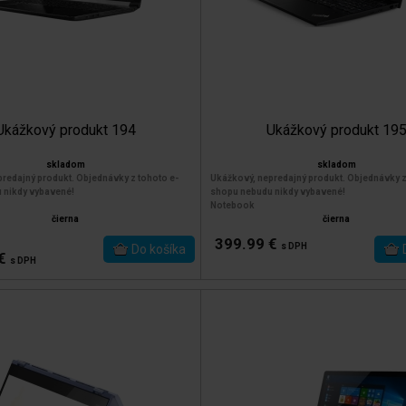
Ukážkový produkt 194
Ukážkový produkt 19
skladom
skladom
redajný produkt. Objednávky z tohoto e-
Ukážkový, nepredajný produkt. Objednávky z
 nikdy vybavené!
shopu nebudu nikdy vybavené!
Notebook
čierna
čierna
399.99 €
s DPH
 €
s DPH