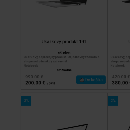
Ukážkový produkt 191
skladom
Ukážkový, nepredajný produkt. Objednávky z tohoto e-
Ukážkový, nep
shopu nebudu nikdy vybavené!
shopu nebudu
Notebook
Notebook
strieborná
990.00 €
420.00 €
200.00 €
380.00
s DPH
-3%
-2%