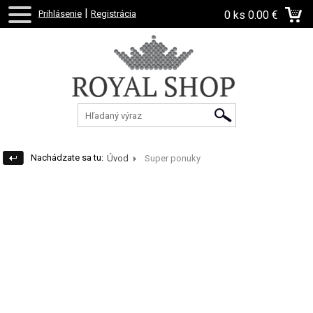
|
Prihlásenie
Registrácia
0 ks
0.00 €
Nachádzate sa tu:
Úvod
Super ponuky