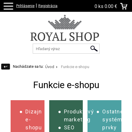
|
Prihlásenie
Registrácia
0 ks
0.00 €
Nachádzate sa tu:
Úvod
Funkcie e-shopu
Funkcie e-shopu
Dizajn
Produktový
Ostatné
e-
marketing
systémov
shopu
SEO
prvky