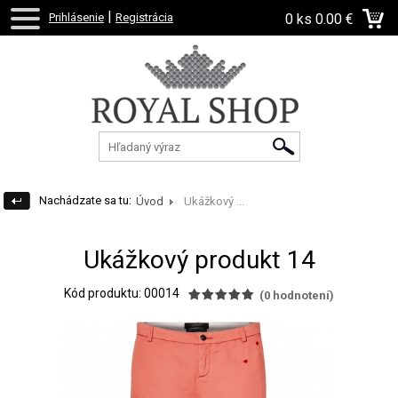
|
Prihlásenie
Registrácia
0 ks
0.00 €
Nachádzate sa tu:
Úvod
Ukážkový ...
Ukážkový produkt 14
Kód produktu: 00014
(
0
hodnotení)