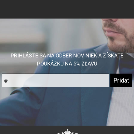
PRIHLÁSTE SA NA ODBER NOVINIEK A ZÍSKATE
POUKÁŽKU NA 5% ZĽAVU