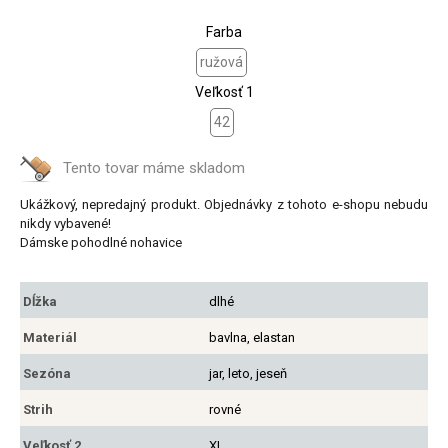
Farba
ružová
Veľkosť 1
42
Tento tovar máme
skladom
Ukážkový, nepredajný produkt. Objednávky z tohoto e-shopu nebudu
nikdy vybavené!
Dámske pohodlné nohavice
Dĺžka
dlhé
Materiál
bavlna, elastan
Sezóna
jar, leto, jeseň
Strih
rovné
Veľkosť 2
XL