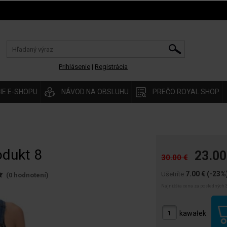
Prihlásenie
|
Registrácia
IE E-SHOPU
NÁVOD NA OBSLUHU
PREČO ROYAL SHOP
odukt 8
23.00
30.00 €
7.00 €
(-23%
Ušetríte
(
0
hodnotení)
Najnižšia cena za posledných 3
kawałek