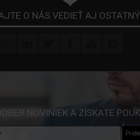
AJTE O NÁS VEDIEŤ AJ OSTATN
ODBER NOVINIEK A ZÍSKATE POU