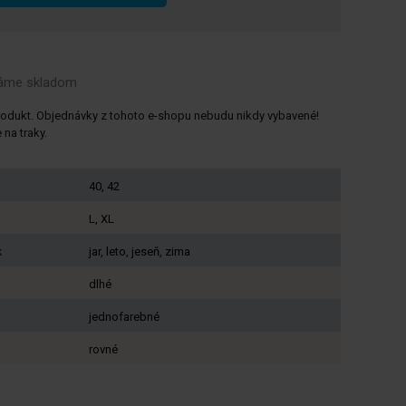
máme
skladom
rodukt. Objednávky z tohoto e-shopu nebudu nikdy vybavené!
na traky.
40, 42
L, XL
k
jar, leto, jeseň, zima
dlhé
jednofarebné
rovné