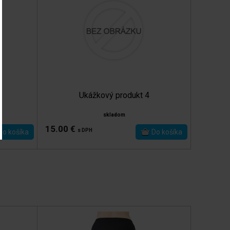
Ukážkový produkt 4
skladom
15.00 €
s DPH