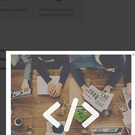
jcu
x
ľúbené
návača
Podobné produkty: