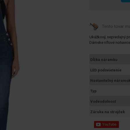
Tento tovar 
Ukážkový, nepredajný p
Dámske riflové nohavice 
Dĺžka náramku
LED podsvietenie
Nastavitelný náramo
Typ
Vodeodolnosť
Záruka na strojček