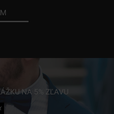
ÝM
KÁŽKU NA 5% ZĽAVU