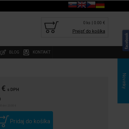
| 0.00 €
0 ks
Prejsť do košíka
BLOG
KONTAKT
Novinky
 €
s DPH
)
0 dní: 23.00 €