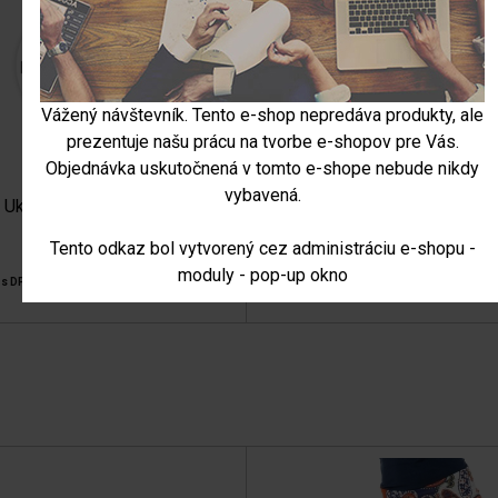
Vážený návštevník. Tento e-shop nepredáva produkty, ale
prezentuje našu prácu na tvorbe e-shopov pre Vás.
Objednávka uskutočnená v tomto e-shope nebude nikdy
vybavená.
Ukážkový produkt 2
Ukážkový produkt 3
Tento odkaz bol vytvorený cez administráciu e-shopu -
skladom
moduly - pop-up okno
€
23.00 €
s DPH
s DPH